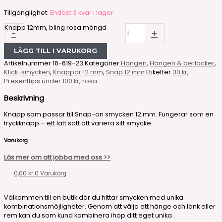
Tillgänglighet:
Endast 3 kvar i lager
Knapp 12mm, bling rosa mängd
-
+
LÄGG TILL I VARUKORG
Artikelnummer
16-619-23
Kategorier
Hängen
,
Hängen & berlocker
,
Klick-smycken
,
Knappar 12 mm
,
Snap 12 mm
Etiketter
30 kr
,
Presenttips under 100 kr
,
rosa
Beskrivning
Knapp som passar till Snap-on smycken 12 mm. Fungerar som en
tryckknapp – ett lätt sätt att variera sitt smycke.
Varukorg
Läs mer om att jobba med oss >>
0,00
kr
0
Varukorg
Välkommen till en butik där du hittar smycken med unika
kombinationsmöjligheter. Genom att välja ett hänge och länk eller
rem kan du som kund kombinera ihop ditt eget unika