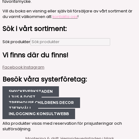
favoritsmycke.
Vill du boka en visning eller själv bli försäljare av vårt sortiment är
du varmt välkommen att
kontakta oss
!
Sök i vårt sortiment:
Sök produkter
Vi finns där du finns!
Facebook
Instagram
Besök våra systerföretag:
SMYCKEVERKSTADEN
LJUS & DOFT
TREEHOUSE CHILDRENS DECOR
TJEJKVÄLL
INLOGGNING KONSULTWEBB
Alla produkter visas med reservation för prisjusteringar och
slutförsäljning.
Montering & drift: Hemsideverkstaden i Mark