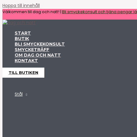
Hoppa till innehåll
Välkommen till dag och natt! |
Bli smyckekonsult och tjäna pengar lät
START
BUTIK
BLI SMYCKEKONSULT
SMYCKETRÄFF
OM DAG OCH NATT
KONTAKT
TILL BUTIKEN
Stål