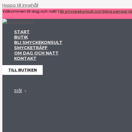
Hoppa till innehåll
Välkommen till dag och natt! |
Bli smyckekonsult och tjäna pengar lät
START
BUTIK
BLI SMYCKEKONSULT
SMYCKETRÄFF
OM DAG OCH NATT
KONTAKT
TILL BUTIKEN
Stål