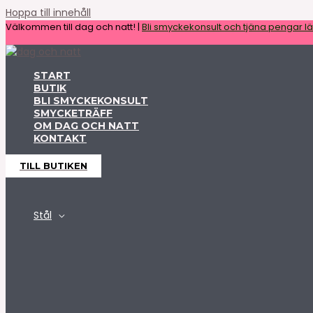
Hoppa till innehåll
Välkommen till dag och natt! |
Bli smyckekonsult och tjäna pengar lät
START
BUTIK
BLI SMYCKEKONSULT
SMYCKETRÄFF
OM DAG OCH NATT
KONTAKT
TILL BUTIKEN
Stål