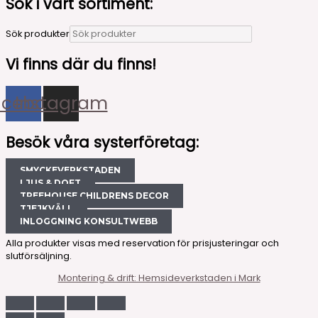
Sök i vårt sortiment:
Sök produkter
Vi finns där du finns!
acebook
Instagram
Besök våra systerföretag:
SMYCKEVERKSTADEN
LJUS & DOFT
TREEHOUSE CHILDRENS DECOR
TJEJKVÄLL
INLOGGNING KONSULTWEBB
Alla produkter visas med reservation för prisjusteringar och
slutförsäljning.
Montering & drift: Hemsideverkstaden i Mark