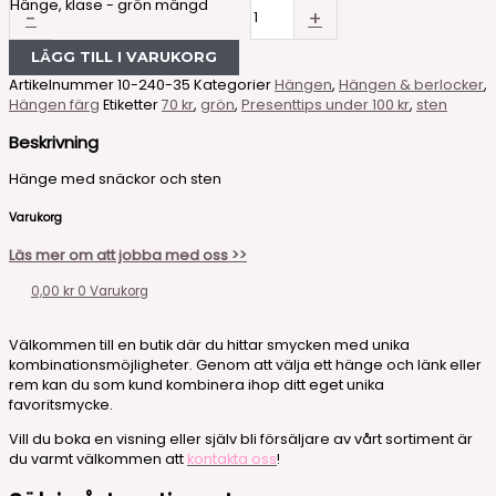
Hänge, klase - grön mängd
-
+
LÄGG TILL I VARUKORG
Artikelnummer
10-240-35
Kategorier
Hängen
,
Hängen & berlocker
,
Hängen färg
Etiketter
70 kr
,
grön
,
Presenttips under 100 kr
,
sten
Beskrivning
Hänge med snäckor och sten
Varukorg
Läs mer om att jobba med oss >>
0,00
kr
0
Varukorg
Välkommen till en butik där du hittar smycken med unika
kombinationsmöjligheter. Genom att välja ett hänge och länk eller
rem kan du som kund kombinera ihop ditt eget unika
favoritsmycke.
Vill du boka en visning eller själv bli försäljare av vårt sortiment är
du varmt välkommen att
kontakta oss
!