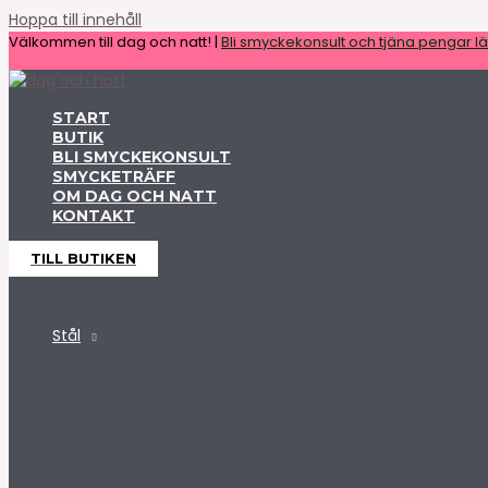
Hoppa till innehåll
Välkommen till dag och natt! |
Bli smyckekonsult och tjäna pengar lät
START
BUTIK
BLI SMYCKEKONSULT
SMYCKETRÄFF
OM DAG OCH NATT
KONTAKT
TILL BUTIKEN
Stål