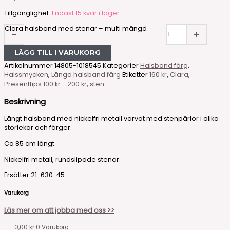
Tillgänglighet:
Endast 15 kvar i lager
Clara halsband med stenar – multi mängd
-
+
LÄGG TILL I VARUKORG
Artikelnummer
14805-1018545
Kategorier
Halsband färg
,
Halssmycken
,
Långa halsband färg
Etiketter
160 kr
,
Clara
,
Presenttips 100 kr - 200 kr
,
sten
Beskrivning
Långt halsband med nickelfri metall varvat med stenpärlor i olika
storlekar och färger.
Ca 85 cm långt
Nickelfri metall, rundslipade stenar.
Ersätter 21-630-45
Varukorg
Läs mer om att jobba med oss >>
0,00
kr
0
Varukorg