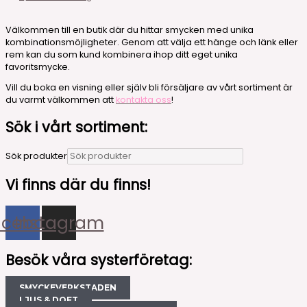
Välkommen till en butik där du hittar smycken med unika
kombinationsmöjligheter. Genom att välja ett hänge och länk eller
rem kan du som kund kombinera ihop ditt eget unika
favoritsmycke.
Vill du boka en visning eller själv bli försäljare av vårt sortiment är
du varmt välkommen att
kontakta oss
!
Sök i vårt sortiment:
Sök produkter
Vi finns där du finns!
acebook
Instagram
Besök våra systerföretag:
SMYCKEVERKSTADEN
LJUS & DOFT