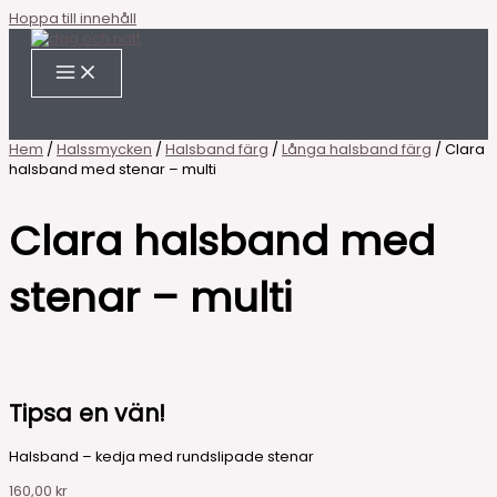
Hoppa till innehåll
Hem
/
Halssmycken
/
Halsband färg
/
Långa halsband färg
/ Clara
halsband med stenar – multi
Clara halsband med
stenar – multi
Tipsa en vän!
Halsband – kedja med rundslipade stenar
160,00
kr