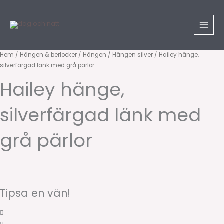
Hoppa
Sök
till
produkter
innehåll
Hailey
Hem
/
Hängen & berlocker
/
Hängen
/
Hängen silver
/ Hailey hänge,
silverfärgad länk med grå pärlor
hänge,
silverfärgad
Hailey hänge,
länk
med
silverfärgad länk med
grå
pärlor
grå pärlor
mängd
Tipsa en vän!