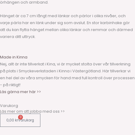
örhängen och armband.
Hänget är ca 7 cm långt med länkar och pärlor i olika nivåer, och
varje pärla har en länk under sig som avslut. En stor karbinhake gör
att du kan flytta hänget mellan olika länkar och remmar och därmed
variera ditt uttryck.
Made in Kinna
Nej, allt är inte tillverkat i Kina, vi är mycket stolta över vår tillverkning
på plats i Smyckeverkstaden i Kinna i Västergötland. Här tillverkar vi
en hel del av våra smycken för hand med full kontroll över processen
- på riktigt!
Läs gärna mer här >>
Varukorg
Läs mer om att jobba med oss >>
0
0,00
kr
Varukorg