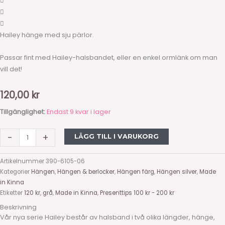
Hailey hänge med sju pärlor.
Passar fint med Hailey-halsbandet, eller en enkel ormlänk om man
vill det!
120,00
kr
Tillgänglighet:
Endast 9 kvar i lager
-
+
LÄGG TILL I VARUKORG
Artikelnummer
390-6105-06
Kategorier
Hängen
,
Hängen & berlocker
,
Hängen färg
,
Hängen silver
,
Made
in Kinna
Etiketter
120 kr
,
grå
,
Made in Kinna
,
Presenttips 100 kr - 200 kr
Beskrivning
Vår nya serie Hailey består av halsband i två olika längder, hänge,