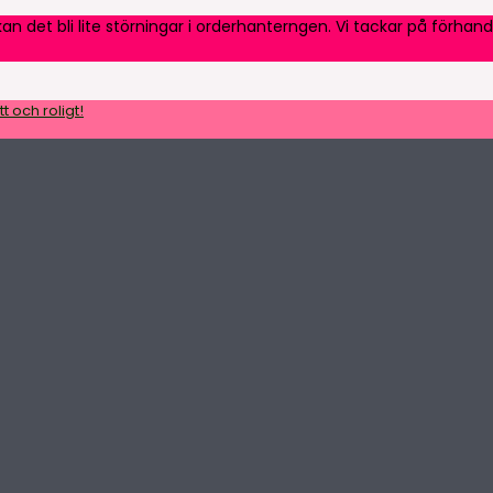
an det bli lite störningar i orderhanterngen. Vi tackar på förhand
t och roligt!