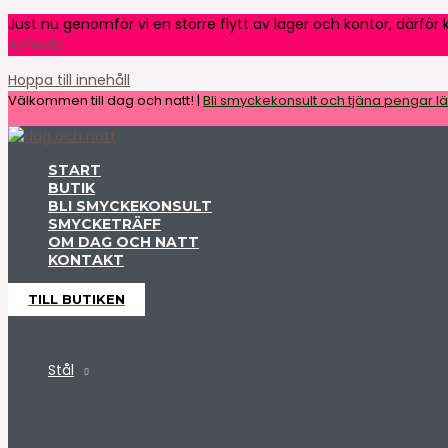
Just nu genomför vi en större flytt av lager och kontor, därför k
Avfärda
Hoppa till innehåll
Välkommen till dag och natt! |
Bli smyckekonsult och tjäna pengar lät
START
BUTIK
BLI SMYCKEKONSULT
SMYCKETRÄFF
OM DAG OCH NATT
KONTAKT
TILL BUTIKEN
Stål