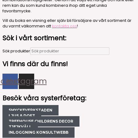
rem kan du som kund kombinera ihop ditt eget unika
favoritsmycke.
Vill du boka en visning eller själv bli försäljare av vårt sortiment är
du varmt välkommen att
kontakta oss
!
Sök i vårt sortiment:
Sök produkter
Vi finns där du finns!
acebook
Instagram
Besök våra systerföretag:
SMYCKEVERKSTADEN
LJUS & DOFT
TREEHOUSE CHILDRENS DECOR
TJEJKVÄLL
INLOGGNING KONSULTWEBB