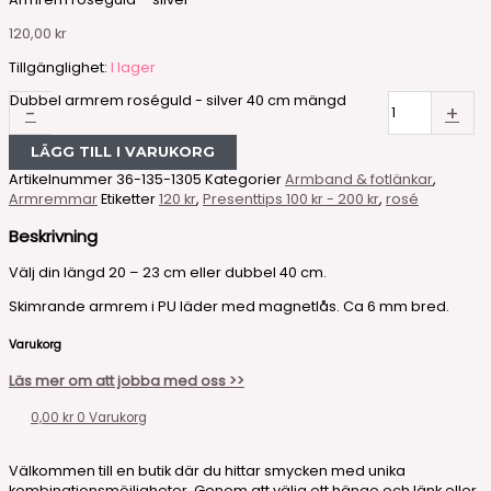
120,00
kr
Tillgänglighet:
I lager
Dubbel armrem roséguld - silver 40 cm mängd
-
+
LÄGG TILL I VARUKORG
Artikelnummer
36-135-1305
Kategorier
Armband & fotlänkar
,
Armremmar
Etiketter
120 kr
,
Presenttips 100 kr - 200 kr
,
rosé
Beskrivning
Välj din längd 20 – 23 cm eller dubbel 40 cm.
Skimrande armrem i PU läder med magnetlås. Ca 6 mm bred.
Varukorg
Läs mer om att jobba med oss >>
0,00
kr
0
Varukorg
Välkommen till en butik där du hittar smycken med unika
kombinationsmöjligheter. Genom att välja ett hänge och länk eller