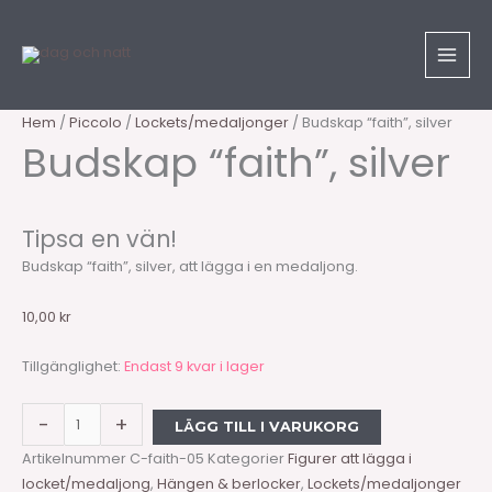
Hoppa
Sök
Budskap
till
produkter
"faith",
innehåll
silver
mängd
Hem
/
Piccolo
/
Lockets/medaljonger
/ Budskap “faith”, silver
Budskap “faith”, silver
Tipsa en vän!
Budskap “faith”, silver, att lägga i en medaljong.
10,00
kr
Tillgänglighet:
Endast 9 kvar i lager
-
+
LÄGG TILL I VARUKORG
Artikelnummer
C-faith-05
Kategorier
Figurer att lägga i
locket/medaljong
,
Hängen & berlocker
,
Lockets/medaljonger