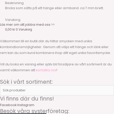
Beskrivning
Bricka som sätts på ett hänge eller armband. ca 7 mm brett.
Varukorg
Läs mer om att jobba med oss >>
0,00
kr
0
Varukorg
Välkommen till en butik där du hittar smycken med unika
kombinationsmöjligheter. Genom att välja ett hänge och länk eller
rem kan du som kund kombinera ihop ditt eget unika favoritsmycke.
Vill du boka en visning eller själv bli försäljare av vårt sortiment är du
varmt välkommen att
kontakta oss
!
Sök i vårt sortiment:
Sök
produkter
Vi finns där du finns!
Facebook
Instagram
Besök våra systerföretag: