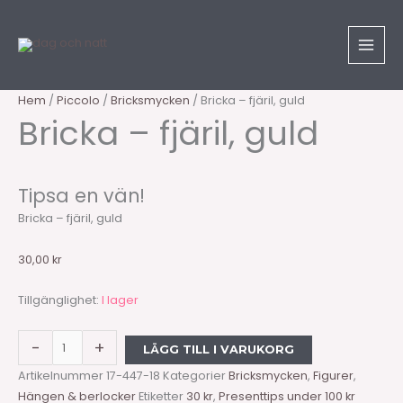
Hoppa
Bricka
till
-
innehåll
fjäril,
guld
mängd
Hem
/
Piccolo
/
Bricksmycken
/ Bricka – fjäril, guld
Bricka – fjäril, guld
Tipsa en vän!
Bricka – fjäril, guld
30,00
kr
Tillgänglighet:
I lager
-
+
LÄGG TILL I VARUKORG
Artikelnummer
17-447-18
Kategorier
Bricksmycken
,
Figurer
,
Hängen & berlocker
Etiketter
30 kr
,
Presenttips under 100 kr