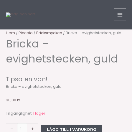
Hoppa
Sök
Bricka
till
produkter
-
innehåll
evighetstecken,
guld
mängd
Hem
/
Piccolo
/
Bricksmycken
/ Bricka – evighetstecken, guld
Bricka –
evighetstecken, guld
Tipsa en vän!
Bricka – evighetstecken, guld
30,00
kr
Tillgänglighet:
I lager
-
+
LÄGG TILL I VARUKORG