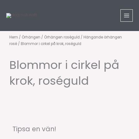
Hoppa
till
innehåll
Hem
/
Örhängen
/
Örhängen roséguld
/
Hängande örhängen
rosé
/ Blommor i cirkel på krok, roséguld
Blommor i cirkel på
krok, roséguld
Tipsa en vän!