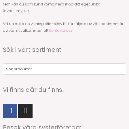
rem kan du som kund kombinera ihop ditt eget unika
favoritsmycke.
Vill du boka en visning eller själv bli försäljare av vårt sortiment är
du varmt välkommen att
kontakta oss
!
Sök i vårt sortiment:
Sök
produkter
Vi finns där du finns!
F
I
a
n
c
s
Besök våra systerföretag:
e
t