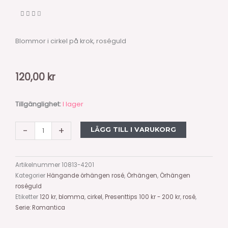
Blommor i cirkel på krok, roséguld
120,00
kr
Blommor
Tillgänglighet:
I lager
i
cirkel
-
+
LÄGG TILL I VARUKORG
på
krok,
roséguld
Artikelnummer
10813-4201
mängd
Kategorier
Hängande örhängen rosé
,
Örhängen
,
Örhängen
roséguld
Etiketter
120 kr
,
blomma
,
cirkel
,
Presenttips 100 kr - 200 kr
,
rosé
,
Serie: Romantica