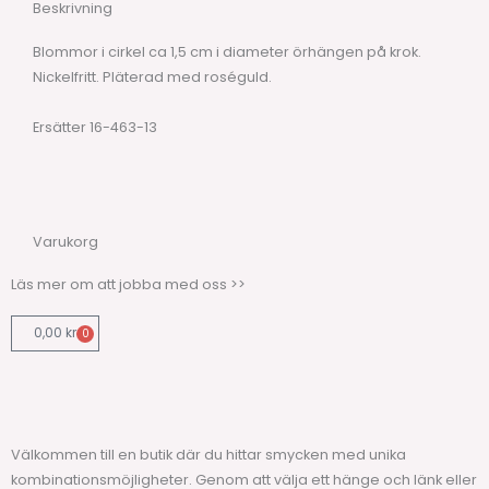
Beskrivning
Blommor i cirkel ca 1,5 cm i diameter örhängen på krok.
Nickelfritt. Pläterad med roséguld.
Ersätter 16-463-13
Varukorg
Läs mer om att jobba med oss >>
0,00
kr
0
Varukorg
Välkommen till en butik där du hittar smycken med unika
kombinationsmöjligheter. Genom att välja ett hänge och länk eller