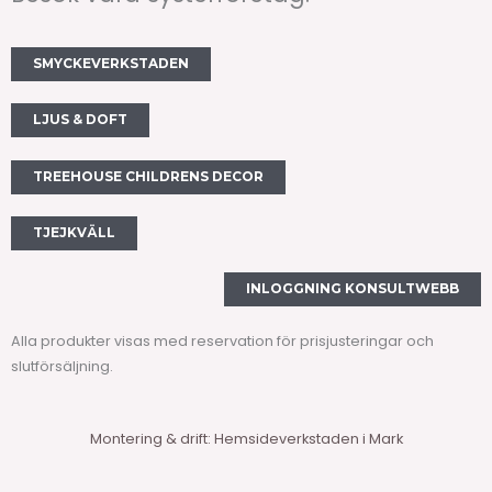
b
a
o
g
SMYCKEVERKSTADEN
o
r
k
a
LJUS & DOFT
m
TREEHOUSE CHILDRENS DECOR
TJEJKVÄLL
INLOGGNING KONSULTWEBB
Alla produkter visas med reservation för prisjusteringar och
slutförsäljning.
Montering & drift: Hemsideverkstaden i Mark