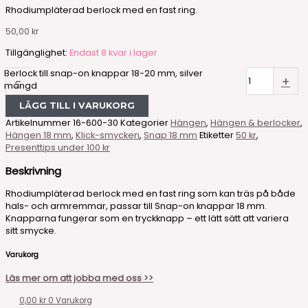
Rhodiumpläterad berlock med en fast ring.
50,00
kr
Tillgänglighet:
Endast 8 kvar i lager
Berlock till snap-on knappar 18-20 mm, silver
-
+
mängd
LÄGG TILL I VARUKORG
Artikelnummer
16-600-30
Kategorier
Hängen
,
Hängen & berlocker
,
Hängen 18 mm
,
Klick-smycken
,
Snap 18 mm
Etiketter
50 kr
,
Presenttips under 100 kr
Beskrivning
Rhodiumpläterad berlock med en fast ring som kan träs på både
hals- och armremmar, passar till Snap-on knappar 18 mm.
Knapparna fungerar som en tryckknapp – ett lätt sätt att variera
sitt smycke.
Varukorg
Läs mer om att jobba med oss >>
0,00
kr
0
Varukorg