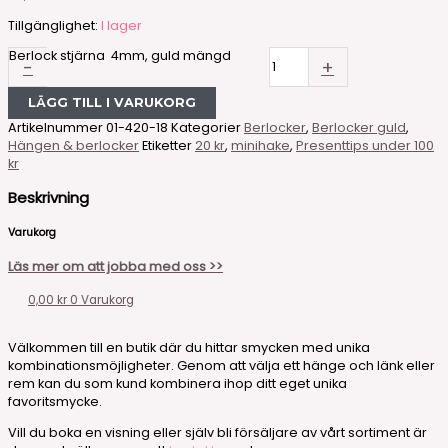
Tillgänglighet:
I lager
Berlock stjärna 4mm, guld mängd
-
+
LÄGG TILL I VARUKORG
Artikelnummer
01-420-18
Kategorier
Berlocker
,
Berlocker guld
,
Hängen & berlocker
Etiketter
20 kr
,
minihake
,
Presenttips under 100
kr
Beskrivning
Varukorg
Läs mer om att jobba med oss >>
0,00
kr
0
Varukorg
Välkommen till en butik där du hittar smycken med unika
kombinationsmöjligheter. Genom att välja ett hänge och länk eller
rem kan du som kund kombinera ihop ditt eget unika
favoritsmycke.
Vill du boka en visning eller själv bli försäljare av vårt sortiment är