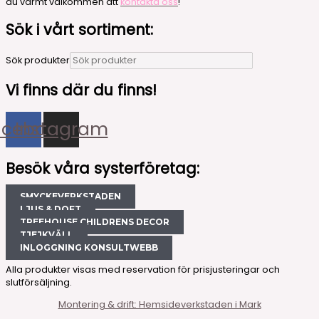
du varmt välkommen att
kontakta oss
!
Sök i vårt sortiment:
Sök produkter
Vi finns där du finns!
acebook
Instagram
Besök våra systerföretag:
SMYCKEVERKSTADEN
LJUS & DOFT
TREEHOUSE CHILDRENS DECOR
TJEJKVÄLL
INLOGGNING KONSULTWEBB
Alla produkter visas med reservation för prisjusteringar och
slutförsäljning.
Montering & drift: Hemsideverkstaden i Mark