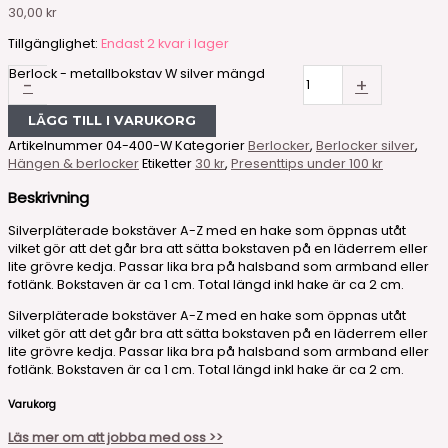
30,00
kr
Tillgänglighet:
Endast 2 kvar i lager
Berlock - metallbokstav W silver mängd
-
+
LÄGG TILL I VARUKORG
Artikelnummer
04-400-W
Kategorier
Berlocker
,
Berlocker silver
,
Hängen & berlocker
Etiketter
30 kr
,
Presenttips under 100 kr
Beskrivning
Silverpläterade bokstäver A-Z med en hake som öppnas utåt
vilket gör att det går bra att sätta bokstaven på en läderrem eller
lite grövre kedja. Passar lika bra på halsband som armband eller
fotlänk. Bokstaven är ca 1 cm. Total längd inkl hake är ca 2 cm.
Silverpläterade bokstäver A-Z med en hake som öppnas utåt
vilket gör att det går bra att sätta bokstaven på en läderrem eller
lite grövre kedja. Passar lika bra på halsband som armband eller
fotlänk. Bokstaven är ca 1 cm. Total längd inkl hake är ca 2 cm.
Varukorg
Läs mer om att jobba med oss >>