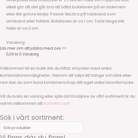
vilket gör att det går bra att sätta bokstaven på en läderrem
eller lite grövre kedja. Passar lika bra på halsband som
armband eller fotlänk. Bokstaven är ca 1 cm. Total längd inkl
hake är ca 2 cm.
Varukorg
Läs mer om att jobba med oss >>
0,00
kr
0
Varukorg
Välkommen till en butik där du hittar smycken med unika
kombinationsmöjligheter. Genom att välja ett hänge och länk eller
rem kan du som kund kombinera ihop ditt eget unika favoritsmycke.
Vill du boka en visning eller själv bli försäljare av vårt sortiment är du
varmt välkommen att
kontakta oss
!
Sök i vårt sortiment:
Vi finns där du finns!