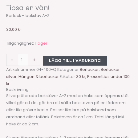
Tipsa en vän!
Berlock – bokstav A-Z
30,00
kr
Tillgänglighet:
I lager
-
+
LÄGG TILL I VARUKORG
Artikelnummer
04-400-Q
Kategorier
Berlocker
,
Berlocker
silver
,
Hängen & berlocker
Etiketter
30 kr
,
Presenttips under 100
kr
Beskrivning
Silverpläterade bokstäver A-Z med en hake som öppnas utåt
vilket gör att det går bra att sätta bokstaven på en läderrem
eller lite grövre kedja. Passar lika bra på halsband som
armband eller fotlänk. Bokstaven är ca 1 cm. Total längd inkl
hake är ca 2 cm.
Silverpläterade bokstäver A-Z med en hake som öppnas utåt