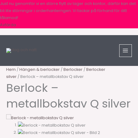
Hoppa
Just nu genomför vi en större flytt av lager och kontor, därför kan det
till
bli lite störningar i orderhanterngen. Vi tackar på förhand för ditt
innehåll
tålamod!
Avfärda
Sök
Berlock
produkter
-
metallbokstav
Q
silver
Hem
/
Hängen & berlocker
/
Berlocker
/
Berlocker
mängd
silver
/ Berlock – metallbokstav Q silver
Berlock –
metallbokstav Q silver