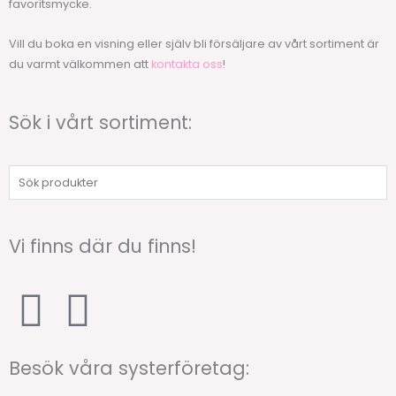
favoritsmycke.
Vill du boka en visning eller själv bli försäljare av vårt sortiment är
du varmt välkommen att
kontakta oss
!
Sök i vårt sortiment:
Sök
produkter
Vi finns där du finns!
F
I
a
n
Besök våra systerföretag: