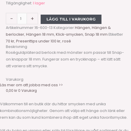
Tillgänglighet:
I lager
-
+
LÄGG TILL I VARUKORG
Artikelnummer
16-600-13
Kategorier
Hängen
,
Hängen &
berlocker
,
Hängen 18 mm
,
Klick-smycken
,
Snap 18 mm
Etiketter
70 kr
,
Presenttips under 100 kr
,
rosé
Beskrivning
Roséguldpläterad berlock med mönster som passar till Snap-
on knappar 18 mm. Fungerar som en tryckknapp – ett lätt sätt
att variera sitt smycke.
Varukorg
Läs mer om att jobba med oss >>
0,00
kr
0
Varukorg
Välkommen till en butik där du hittar smycken med unika
kombinationsmöjligheter. Genom att välja ett hänge och länk eller
rem kan du som kund kombinera ihop ditt eget unika favoritsmycke.
Vill du boka en visning eller själv bli försäljare av vårt sortiment är du