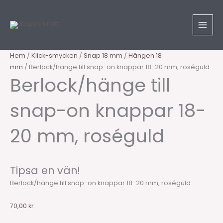
Hoppa
Sök
Berlock/hänge
till
produkter
till
innehåll
snap-
on
knappar
Hem
/
Klick-smycken
/
Snap 18 mm
/
Hängen 18
18-
mm
/ Berlock/hänge till snap-on knappar 18-20 mm, roséguld
20
Berlock/hänge till
mm,
roséguld
snap-on knappar 18-
mängd
20 mm, roséguld
Tipsa en vän!
Berlock/hänge till snap-on knappar 18-20 mm, roséguld
70,00
kr