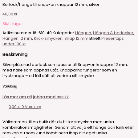
Berlock/hänge till snap-on knappar 12 mm, silver
40,00
kr
Slut i lager
Artikelnummer
16-610-40
Kategorier
Hängen
,
Hängen & berlocker
,
Hängen 12 mm
,
Klick-smycken
,
Snap 12 mm
Etikett
Presenttips
under 100 kr
Beskrivning
Silverpläterad berlock som passar till Snap-on knappar 12 mm,
med hake som öppnas utåt. Knapparna fungerar som en
tryckknapp – ett lätt sätt att variera sitt smycke.
Varukorg
Läs mer om att jobba med oss >>
0,00
kr
0
Varukorg
Välkommen till en butik där du hittar smycken med unika
kombinationsmöjligheter. Genom att välja ett hänge och länk eller
rem kan du som kund kombinera ihop ditt eget unika