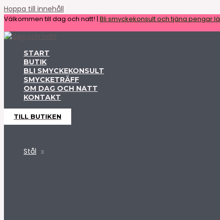
Hoppa till innehåll
Välkommen till dag och natt! |
Bli smyckekonsult och tjäna pengar lät
START
BUTIK
BLI SMYCKEKONSULT
SMYCKETRÄFF
OM DAG OCH NATT
KONTAKT
TILL BUTIKEN
Stål