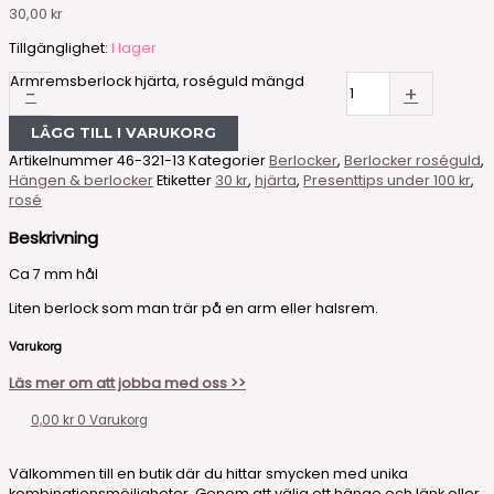
30,00
kr
Tillgänglighet:
I lager
Armremsberlock hjärta, roséguld mängd
-
+
LÄGG TILL I VARUKORG
Artikelnummer
46-321-13
Kategorier
Berlocker
,
Berlocker roséguld
,
Hängen & berlocker
Etiketter
30 kr
,
hjärta
,
Presenttips under 100 kr
,
rosé
Beskrivning
Ca 7 mm hål
Liten berlock som man trär på en arm eller halsrem.
Varukorg
Läs mer om att jobba med oss >>
0,00
kr
0
Varukorg
Välkommen till en butik där du hittar smycken med unika
kombinationsmöjligheter. Genom att välja ett hänge och länk eller