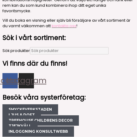
rem kan du som kund kombinera ihop ditt eget unika
favoritsmycke.
Vill du boka en visning eller själv bli försäljare av vårt sortiment är
du varmt välkommen att
kontakta oss
!
Sök i vårt sortiment:
Sök produkter
Vi finns där du finns!
acebook
Instagram
Besök våra systerföretag:
SMYCKEVERKSTADEN
LJUS & DOFT
TREEHOUSE CHILDRENS DECOR
TJEJKVÄLL
INLOGGNING KONSULTWEBB