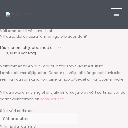
Hoppa
Sök
till
produkter
innehåll
Välkommen till vår kundklubb!
Vill du ta del av extra förmånliga erbjudanden?
Läs mer om att jobba med oss >>
0,00
kr
0
Varukorg
Välkommen till en butik där du hittar smycken med unika
kombinationsmöjligheter. Genom att välja ett hänge och länk eller
rem kan du som kund kombinera ihop ditt eget unika favoritsmycke.
Vill du boka en visning eller själv bli försäljare av vårt sortiment är du
varmt välkommen att
kontakta oss
!
Sök i vårt sortiment:
Vi finns där du finns!