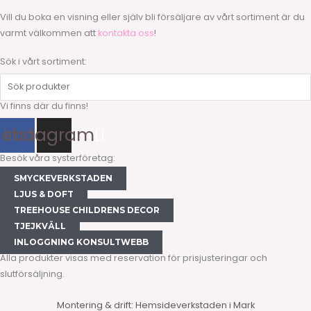
Vill du boka en visning eller själv bli försäljare av vårt sortiment är du
varmt välkommen att
kontakta oss
!
Sök i vårt sortiment:
Sök
produkter
Vi finns där du finns!
cebook
Instagram
Besök våra systerföretag:
SMYCKEVERKSTADEN
LJUS & DOFT
TREEHOUSE CHILDRENS DECOR
TJEJKVÄLL
INLOGGNING KONSULTWEBB
Alla produkter visas med reservation för prisjusteringar och
slutförsäljning.
Montering & drift: Hemsideverkstaden i Mark