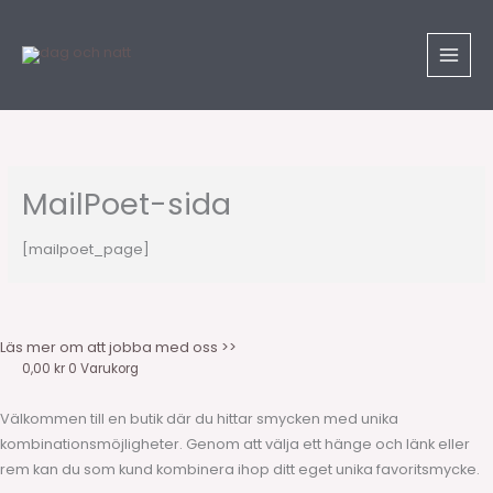
Hoppa
till
innehåll
MailPoet-sida
[mailpoet_page]
Läs mer om att jobba med oss >>
0,00
kr
0
Varukorg
Välkommen till en butik där du hittar smycken med unika
kombinationsmöjligheter. Genom att välja ett hänge och länk eller
rem kan du som kund kombinera ihop ditt eget unika favoritsmycke.