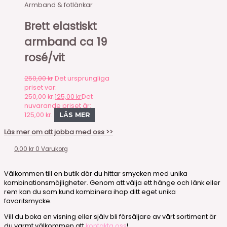
Armband & fotlänkar
Brett elastiskt
armband ca 19
rosé/vit
250,00
kr
Det ursprungliga
priset var:
250,00 kr.
125,00
kr
Det
nuvarande priset är:
125,00 kr.
LÄS MER
Läs mer om att jobba med oss >>
0,00
kr
0
Varukorg
Välkommen till en butik där du hittar smycken med unika
kombinationsmöjligheter. Genom att välja ett hänge och länk eller
rem kan du som kund kombinera ihop ditt eget unika
favoritsmycke.
Vill du boka en visning eller själv bli försäljare av vårt sortiment är
du varmt välkommen att
kontakta oss
!