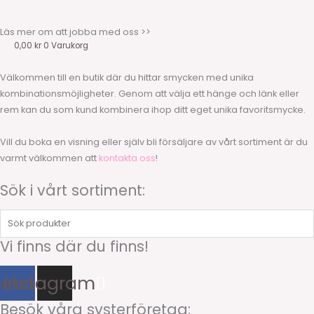
Läs mer om att jobba med oss >>
0,00
kr
0
Varukorg
Välkommen till en butik där du hittar smycken med unika
kombinationsmöjligheter. Genom att välja ett hänge och länk eller
rem kan du som kund kombinera ihop ditt eget unika favoritsmycke.
Vill du boka en visning eller själv bli försäljare av vårt sortiment är du
varmt välkommen att
kontakta oss
!
Sök i vårt sortiment:
Sök
produkter
Vi finns där du finns!
cebook
Instagram
Besök våra systerföretag: